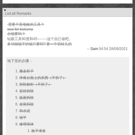
List all Remarks
需要个装地板的工具？
wax for balcony.
台锯要吗？
钻眼工具90度和45--------这个自己做吧。
多功能锯子的锯片要吗? 要一个切砖头的
--
Sam
04:54 28/09/2021
地下室的步骤：
搬走柜子
伴奏台面上的东西（不拆了）
拆除橱柜（不拆了）
瓷砖拆除
版面拆除
龙骨拆除
和水泥
铺平
修理墙体
板子准备