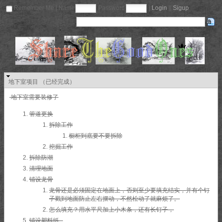
Remember Me | Name
Password
|
Login
||
Sigup
地下室项目 （已经完成）
地下室需要装修了
管道更换
拆除工作
橱柜到底要不要拆除
挖掘工作
拆除防潮
清理地面
铺设龙骨
龙骨还是必须固定在地面上，否则至少要填充结实，并有个钉
子戳到地面防止左右摆动，不然松动了就麻烦了。
怎么填充？用水平尺加上小木条，还有长钉子，
铺设塑料纸--