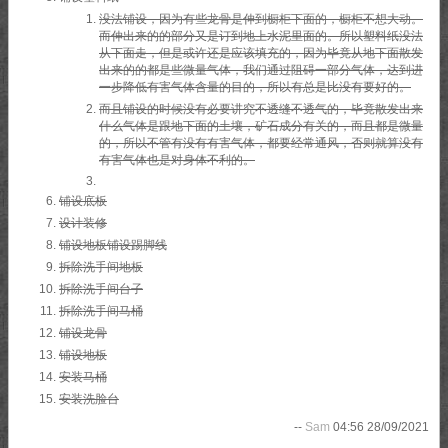
没法铺设，因为有些龙骨是伸到橱柜下面的，橱柜不想大动。
而伸出来的的部分又是订到地上水泥里面的。所以塑料纸没法
从下面走，但是或许还是应该填充的，因为毕竟从地下面散发
出来的的都是些微量气体，我们通过阻碍一部分气体，达到进
一步降低有害气体含量的目的，所以有总是比没有要好的。
而且铺设的时候没有必要讲究不透缝不透气的，毕竟散发出来
什么气体是跟地下面的土壤，矿石成分有关的，而且都是微量
的，所以不管有没有有害气体，都要经常通风，否则就算没有
有害气体也是对身体不利的。
铺设底板
设计装修
铺设地板铺设踢脚线
拆除洗手间地板
拆除洗手间台子
拆除洗手间马桶
铺设龙骨
铺设地板
安装马桶
安装洗脸台
--
Sam
04:56 28/09/2021